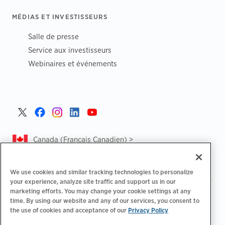
MÉDIAS ET INVESTISSEURS
Salle de presse
Service aux investisseurs
Webinaires et événements
Canada (Français Canadien) >
We use cookies and similar tracking technologies to personalize
your experience, analyze site traffic and support us in our
marketing efforts. You may change your cookie settings at any
|
|
Politique de confidentialité‌
Choix de confidentialité
time. By using our website and any of our services, you consent to
|
|
Informations légales
Déclaration d'accessibilité
Code de
the use of cookies and acceptance of our
Privacy Policy
|
conduite des fournisseurs
CA Forced and Child Labour Report