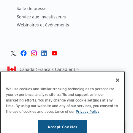
Salle de presse
Service aux investisseurs
Webinaires et événements
Canada (Français Canadien) >
We use cookies and similar tracking technologies to personalize
your experience, analyze site traffic and support us in our
marketing efforts. You may change your cookie settings at any
|
|
Politique de confidentialité‌
Choix de confidentialité
time. By using our website and any of our services, you consent to
|
|
Informations légales
Déclaration d'accessibilité
Code de
the use of cookies and acceptance of our
Privacy Policy
|
conduite des fournisseurs
CA Forced and Child Labour Report
Accept Cookies
Restez à jour.
Préférences
© 2026 ChargePoint, Inc.