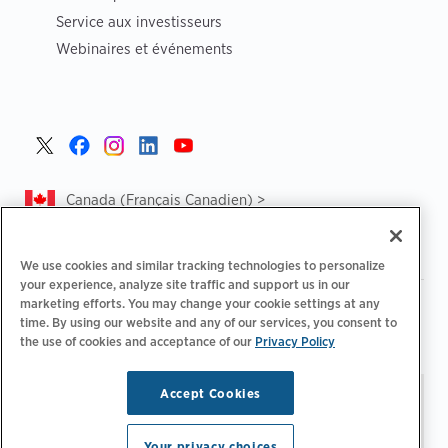
Service aux investisseurs
Webinaires et événements
Canada (Français Canadien) >
We use cookies and similar tracking technologies to personalize
your experience, analyze site traffic and support us in our
marketing efforts. You may change your cookie settings at any
|
|
Politique de confidentialité‌
Choix de confidentialité
time. By using our website and any of our services, you consent to
|
|
Informations légales
Déclaration d'accessibilité
Code de
the use of cookies and acceptance of our
Privacy Policy
|
conduite des fournisseurs
CA Forced and Child Labour Report
Accept Cookies
Restez à jour.
Préférences
© 2026 ChargePoint, Inc.
relatives aux e-mails
Tous droits réservés.
Your privacy choices