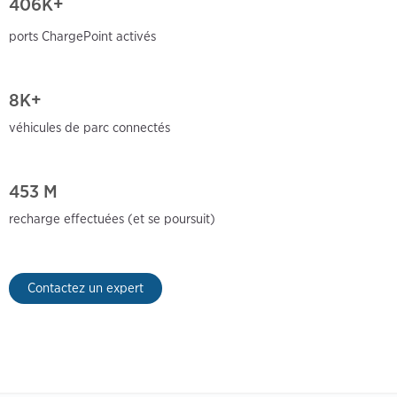
406
K+
ports ChargePoint activés
8K+
véhicules de parc connectés
453 M
recharge effectuées (et
se poursuit)
Contactez un expert