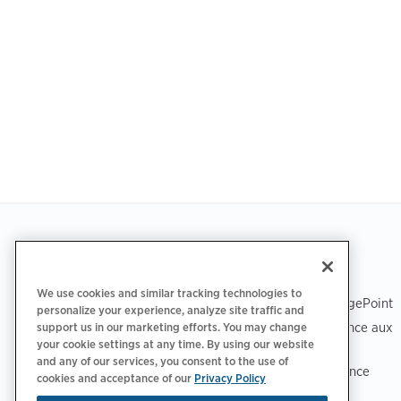
Footer
TÉLÉCHARGER L’APPLICATION
ASSISTANCE
We use cookies and similar tracking technologies to
Assistance ChargePoint
personalize your experience, analyze site traffic and
Centre d’assistance aux
support us in our marketing efforts. You may change
your cookie settings at any time. By using our website
conducteurs
and any of our services, you consent to the use of
Centre de confiance
cookies and acceptance of our
Privacy Policy