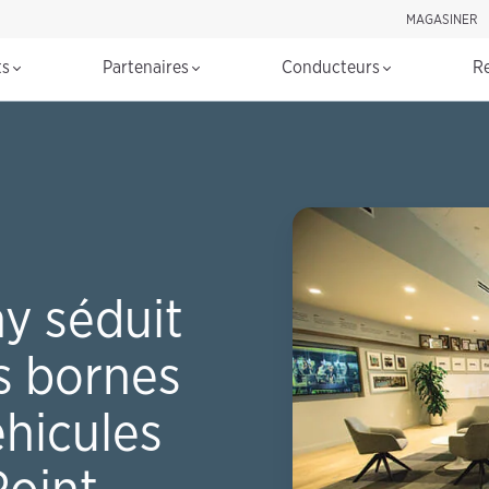
MAGASINER
Rechercher d
ts
Partenaires
Conducteurs
R
y séduit
es bornes
hicules