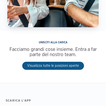
UNISCITI ALLA CARICA
Facciamo grandi cose insieme. Entra a far
parte del nostro team.
Visualizza tutte le posizioni aperte
Footer
SCARICA L'APP