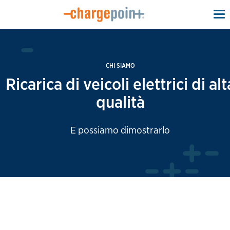
To
na
CHI SIAMO
Ricarica di veicoli elettrici di alt
qualità
E possiamo dimostrarlo