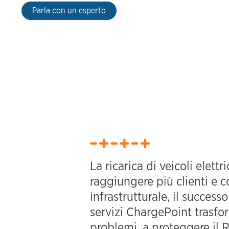
Parla con un esperto
La ricarica di veicoli elettr
raggiungere più clienti e c
infrastrutturale, il success
servizi ChargePoint trasfo
problemi, a proteggere il 