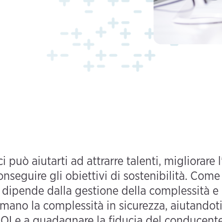
ici può aiutarti ad attrarre talenti, migliorare
onseguire gli obiettivi di sostenibilità. Com
o dipende dalla gestione della complessità e d
rmano la complessità in sicurezza, aiutando
ROI e a guadagnare la fiducia del conducente