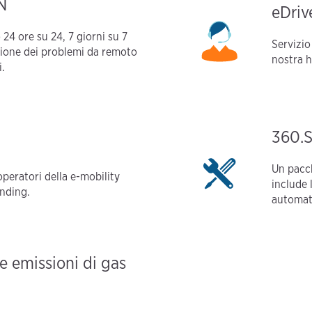
N
eDriv
4 ore su 24, 7 giorni su 7
Servizio 
luzione dei problemi da remoto
nostra h
i.
360.
Un pacch
 operatori della e-mobility
include 
anding.
automati
e emissioni di gas