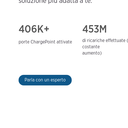
soluzione più adatta a te.
406
K+
453M
di ricariche effettuate 
porte ChargePoint attivate
costante
aumento)
Parla con un esperto