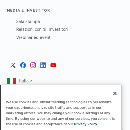
MEDIA E INVESTITORI
Sala stampa
Relazioni con gli investitori
Webinar ed eventi
Italia >
We use cookies and similar tracking technologies to personalize
your experience, analyze site traffic and support us in our
|
|
Informativa sulla privacy
Le tue scelte sulla privacy
marketing efforts. You may change your cookie settings at any
|
|
time. By using our website and any of our services, you consent to
Note legali
Dichiarazione sull'accessibilità
Codice di
the use of cookies and acceptance of our
Privacy Policy
|
condotta dei fornitori
Informazioni EPR