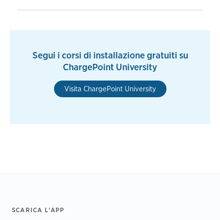
Segui i corsi di installazione gratuiti su
ChargePoint University
Visita ChargePoint University
Footer
SCARICA L'APP