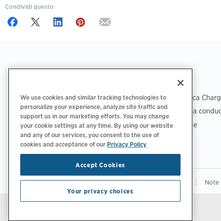
Condividi questo
Footer
SCARICA L'APP
ASSISTENZA
Assistenza tecnica Char
We use cookies and similar tracking technologies to
personalize your experience, analyze site traffic and
Centro assistenza conduc
support us in our marketing efforts. You may change
Centro protezione
your cookie settings at any time. By using our website
and any of our services, you consent to the use of
cookies and acceptance of our
Privacy Policy
Accept Cookies
|
|
Informativa sulla privacy
Le tue scelte sulla privacy
Note 
Your privacy choices
Tieniti aggiornato.
Gestisci preferenze e-mail