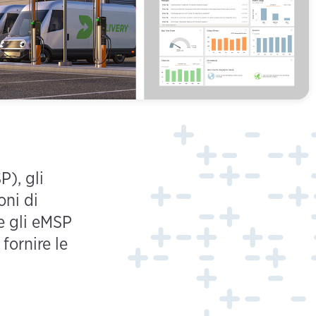
P), gli
oni di
 e gli eMSP
fornire le