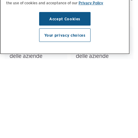
the use of cookies and acceptance of our
Privacy Policy
loro esigenze di ricarica di veicoli elettrici, tra cui:
Accept Cookies
64%
82%
Your privacy choices
delle aziende
delle aziende
Fortune 500
Fortune 50