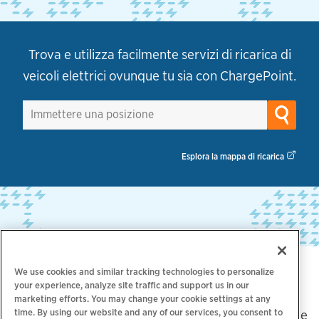
Trova e utilizza facilmente servizi di ricarica di
veicoli elettrici
ovunque tu sia con ChargePoint.
Esplora la mappa di ricarica
We use cookies and similar tracking technologies to personalize
La scelta dei leader del settore
your experience, analyze site traffic and support us in our
marketing efforts. You may change your cookie settings at any
time. By using our website and any of our services, you consent to
Oltre 5.000 marchi si affidano a ChargePoint per le