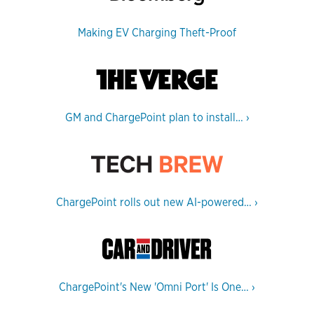
Making EV Charging Theft-Proof
GM and ChargePoint plan to install…
›
ChargePoint rolls out new AI-powered…
›
ChargePoint's New 'Omni Port' Is One…
›