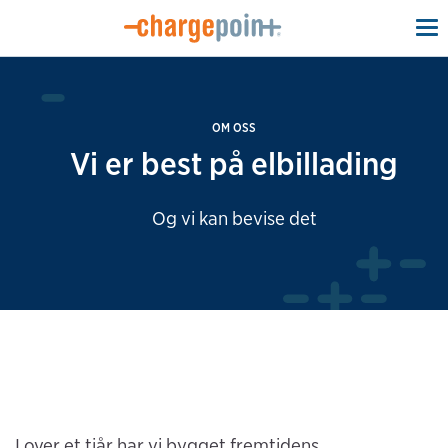
To
na
OM OSS
Vi er best på elbillading
Og vi kan bevise det
I over et tiår har vi bygget fremtidens