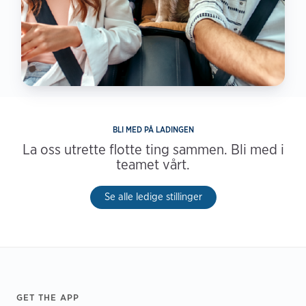
BLI MED PÅ LADINGEN
La oss utrette flotte ting sammen. Bli med i
teamet vårt.
Se alle ledige stillinger
Footer
GET THE APP