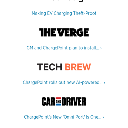
Making EV Charging Theft-Proof
GM and ChargePoint plan to install…
›
ChargePoint rolls out new AI-powered…
›
ChargePoint's New 'Omni Port' Is One…
›