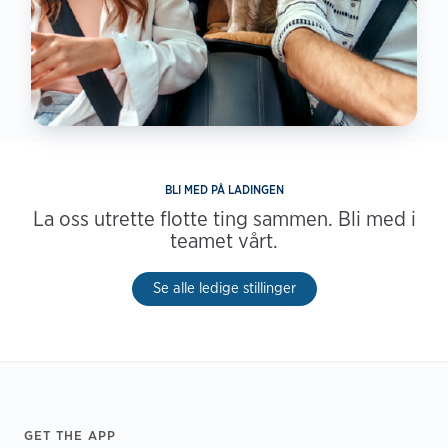
BLI MED PÅ LADINGEN
La oss utrette flotte ting sammen. Bli med i
teamet vårt.
Se alle ledige stillinger
Footer
GET THE APP