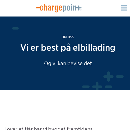
To
na
OM OSS
Vi er best på elbillading
Og vi kan bevise det
I over et tiår har vi bygget fremtidens