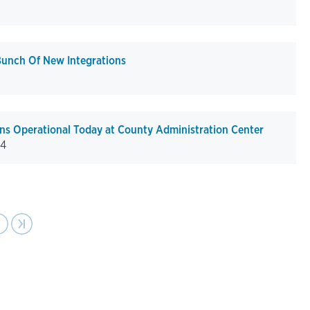
Bunch Of New Integrations
ons Operational Today at County Administration Center
14
ext
›
Last page
›|
age