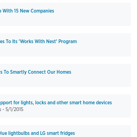
p With 15 New Companies
s To Its 'Works With Nest' Program
rs To Smartly Connect Our Homes
port for lights, locks and other smart home devices
s -
5/1/2015
Hue lightbulbs and LG smart fridges