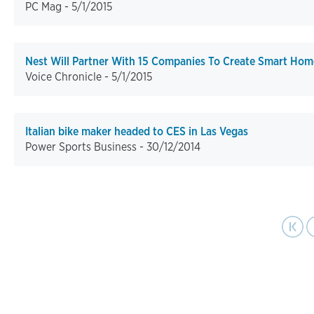
PC Mag -
5/1/2015
Nest Will Partner With 15 Companies To Create Smart Hom
Voice Chronicle -
5/1/2015
Italian bike maker headed to CES in Las Vegas
Power Sports Business -
30/12/2014
pa
Pagination
First page
Previo
|‹