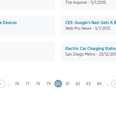
The Inquirer -
5/1/2015
e Devices
CES: Google's Nest Gets A 
Web Pro News -
5/1/2015
Electric Car Charging Stati
San Diego Metro -
23/12/20
ge
us
‹‹
…
Page
76
Page
77
Page
78
Page
79
Page
80
Page
81
Page
82
Page
83
Page
84
…
N
›
p