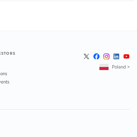
ESTORS
Poland >
ions
vents