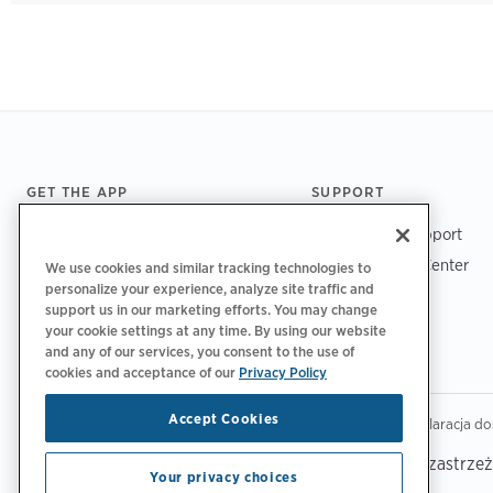
Footer
GET THE APP
SUPPORT
ChargePoint Support
Driver Support Center
We use cookies and similar tracking technologies to
personalize your experience, analyze site traffic and
Trust Center
support us in our marketing efforts. You may change
your cookie settings at any time. By using our website
and any of our services, you consent to the use of
cookies and acceptance of our
Privacy Policy
Accept Cookies
|
|
|
Polityka prywatności
Opcje prywatności
Legalny
Deklaracja do
Copyright © 2026 ChargePoint, Inc. Wszelkie prawa zastrze
Your privacy choices