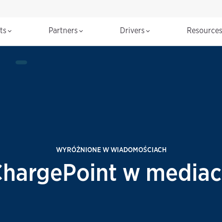
cts
Partners
Drivers
Resource
WYRÓŻNIONE W WIADOMOŚCIACH
hargePoint w media