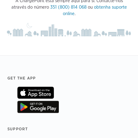
A ChargePoint está sempre aqui para si. Contacte-nos
através do número
351 (800) 814 068
ou
obtenha suporte
online
.
Footer
GET THE APP
SUPPORT