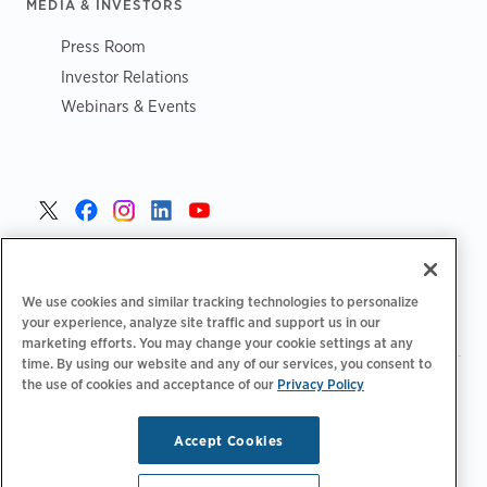
MEDIA & INVESTORS
Press Room
Investor Relations
Webinars & Events
Portugal >
We use cookies and similar tracking technologies to personalize
your experience, analyze site traffic and support us in our
marketing efforts. You may change your cookie settings at any
time. By using our website and any of our services, you consent to
the use of cookies and acceptance of our
Privacy Policy
|
|
|
Política de privacidade
Opções de privacidade
Legal
|
Declaração de acessibilidade
Código de conduta para
|
fornecedores
Informação sobre REEE
Accept Cookies
Copyright © 2026 ChargePoint, Inc. Todos os direitos