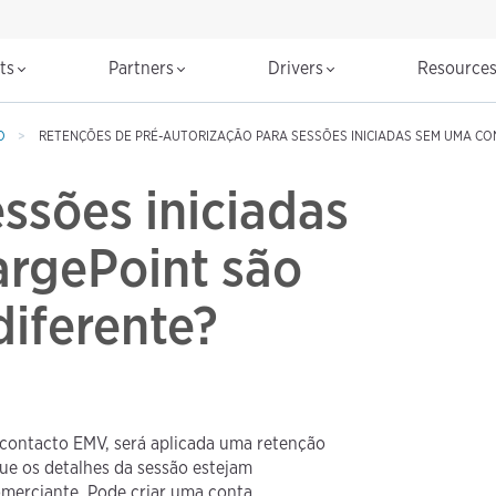
cts
Partners
Drivers
Resource
O
RETENÇÕES DE PRÉ-AUTORIZAÇÃO PARA SESSÕES INICIADAS SEM UMA C
essões iniciadas
rgePoint são
diferente?
m contacto EMV, será aplicada uma retenção
que os detalhes da sessão estejam
merciante. Pode criar uma conta