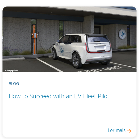
BLOG
How to Succeed with an EV Fleet Pilot
Ler mais