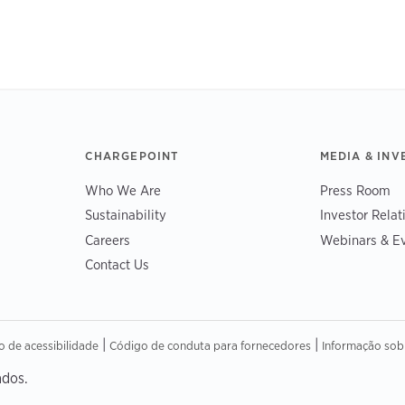
CHARGEPOINT
MEDIA & INV
Who We Are
Press Room
Sustainability
Investor Relat
Careers
Webinars & E
Contact Us
|
|
o de acessibilidade
Código de conduta para fornecedores
Informação sob
ados.