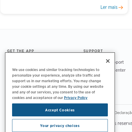
Ler mais
Footer
GET THE APP
SUPPORT
ChargePoint Support
We use cookies and similar tracking technologies to
Driver Support Center
personalize your experience, analyze site traffic and
Trust Center
support us in our marketing efforts. You may change
your cookie settings at any time. By using our website
and any of our services, you consent to the use of
cookies and acceptance of our
Privacy Policy
Accept Cookies
|
|
|
Política de privacidade
Opções de privacidade
Legal
Declaraçã
Copyright © 2026 ChargePoint, Inc. Todos os direitos reserv
Your privacy choices