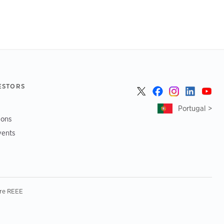
ESTORS
Portugal >
ions
vents
re REEE