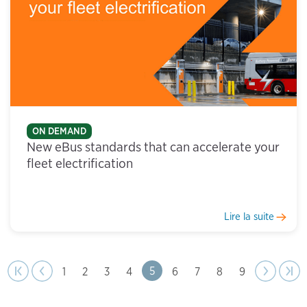
ON DEMAND
New eBus standards that can accelerate your
fleet electrification
Lire la suite
Previous
page
Next
Next
Last 
Last »
Page
5
Page
1
Page
2
Page
3
Page
4
Page
6
Page
7
Page
8
Page
9
t page
« First
Previous
‹
Pagination
page
›