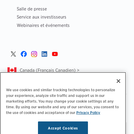
Salle de presse
Service aux investisseurs
Webinaires et événements
Canada (Français Canadien) >
We use cookies and similar tracking technologies to personalize
your experience, analyze site traffic and support us in our
marketing efforts. You may change your cookie settings at any
|
|
Politique de confidentialité‌
Choix de confidentialité
time. By using our website and any of our services, you consent to
|
|
Informations légales
Déclaration d'accessibilité
Code de
the use of cookies and acceptance of our
Privacy Policy
|
conduite des fournisseurs
CA Forced and Child Labour Report
Accept Cookies
Restez à jour.
Préférences
© 2026 ChargePoint, Inc.