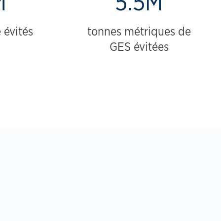
M
5.5M
 évités
tonnes métriques de
GES évitées