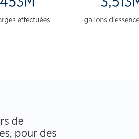
453M
3,513
arges effectuées
gallons d'essence
rs de
ues, pour des