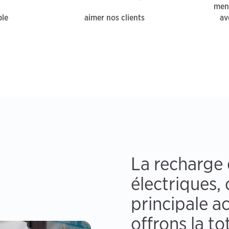
mene
ble
aimer nos clients
av
La recharge 
électriques, 
principale ac
offrons la to