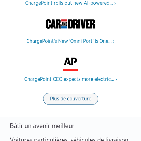
ChargePoint rolls out new AI-powered…
›
ChargePoint's New 'Omni Port' Is One…
›
ChargePoint CEO expects more electric…
›
Plus de couverture
Bâtir un avenir meilleur
Voitures particulières, véhicules de livraison,