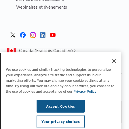
Webinaires et événements
Canada (Français Canadien) >
We use cookies and similar tracking technologies to personalize
your experience, analyze site traffic and support us in our
marketing efforts. You may change your cookie settings at any
|
|
Politique de confidentialité‌
Choix de confidentialité
time. By using our website and any of our services, you consent to
|
|
Informations légales
Déclaration d'accessibilité
Code de
the use of cookies and acceptance of our
Privacy Policy
|
conduite des fournisseurs
CA Forced and Child Labour Report
Accept Cookies
Restez à jour.
Préférences
© 2026 ChargePoint, Inc.
relatives aux e-mails
Tous droits réservés.
Your privacy choices