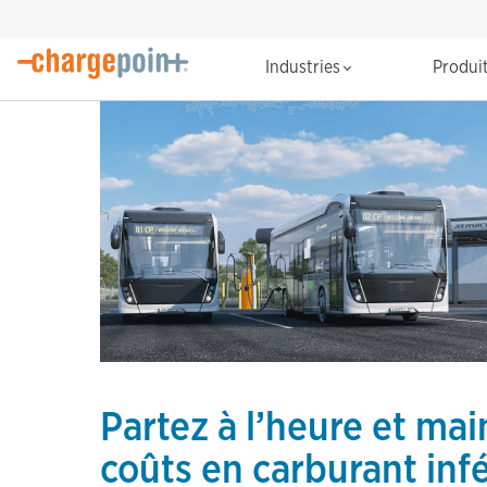
Industries
Produi
Partez à l’heure et ma
coûts en carburant inf