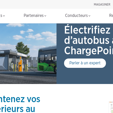
MAGASINER
Rechercher d
ts
Partenaires
Conducteurs
R
Électrifiez
d’autobus 
ChargePoi
Parler à un expert
intenez vos
érieurs au