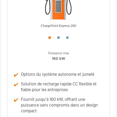
Power Link avec double-câble
Power link avec câble unique
ChargePoint Express 280
Associé
Puissance max
160 kW
Options du système autonome et jumelé
Solution de recharge rapide CC flexible et
fiable pour les entreprises
Fournit jusqu’à 160 kW, offrant une
puissance sans compromis dans un design
compact