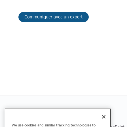
Communiquer avec un expert
Footer
TÉLÉCHARGER L’APPLICATION
ASSISTANCE
We use cookies and similar tracking technologies to
Assistance ChargePoint