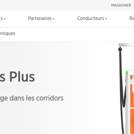
MAGASINER
Rechercher d
ts
Partenaires
Conducteurs
R
chniques
s Plus
rge dans les corridors