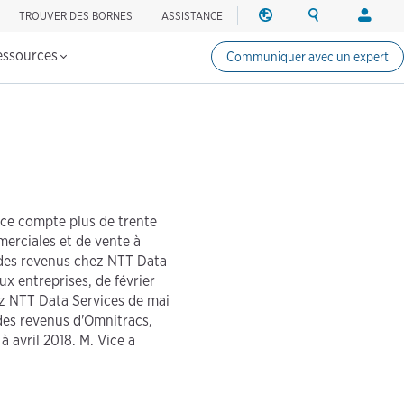
TROUVER DES BORNES
ASSISTANCE
RÉGION
RECHERCHE
OUVRIR
es bornes de recharge
Changer la région
Search ChargePo
Votre co
UNE
SESSIO
essources
Communiquer avec un expert
Amérique du Nord
Conducte
Canada (english)
Ouvrir un
Canada (français canadi
Créer un
United States (english)
Propriéta
Ouvrir un
ice compte plus de trente
Partenair
merciales et de vente à
ChargePo
r des revenus chez NTT Data
ChargePoi
ux entreprises, de février
ez NTT Data Services de mai
 des revenus d'Omnitracs,
à avril 2018. M. Vice a