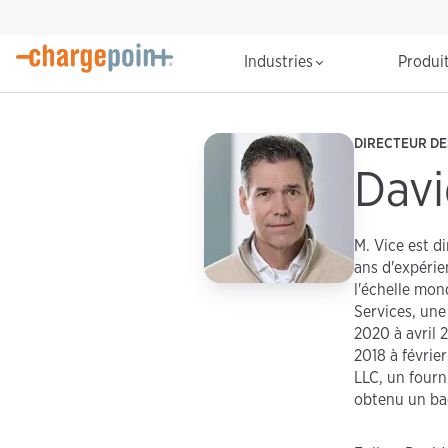
Industries
Produi
DIRECTEUR D
Davi
M. Vice est d
ans d'expérie
l'échelle mon
Services, une
2020 à avril 
2018 à févrie
LLC, un fourni
obtenu un bac