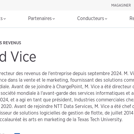
MAGASINER
Rechercher d
ts
Partenaires
Conducteurs
R
ES REVENUS
d Vice
irecteur des revenus de l'entreprise depuis septembre 2024. M. V
nce dans la vente et le marketing, fournissant des solutions com
diale. Avant de se joindre à ChargePoint, M. Vice a été directeu
 société mondiale à l'avant-garde des services informatiques et a
2024, et a agi en tant que président, Industries commerciales ch
r 2020. Avant de rejoindre NTT Data Services, M. Vice a été chef
sseur de solutions logicielles de gestion de flotte, de juillet 2014 
calauréat ès arts en marketing de la Texas Tech University.