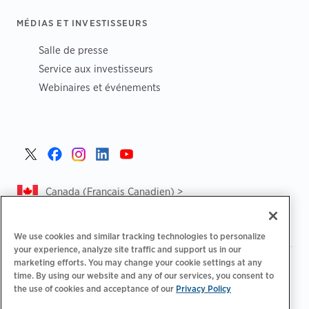
MÉDIAS ET INVESTISSEURS
Salle de presse
Service aux investisseurs
Webinaires et événements
Canada (Français Canadien) >
We use cookies and similar tracking technologies to personalize
your experience, analyze site traffic and support us in our
marketing efforts. You may change your cookie settings at any
|
|
Politique de confidentialité‌
Choix de confidentialité
time. By using our website and any of our services, you consent to
|
|
Informations légales
Déclaration d'accessibilité
Code de
the use of cookies and acceptance of our
Privacy Policy
|
conduite des fournisseurs
CA Forced and Child Labour Report