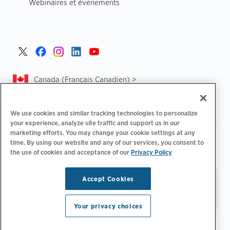
Webinaires et événements
Canada (Français Canadien) >
We use cookies and similar tracking technologies to personalize
your experience, analyze site traffic and support us in our
marketing efforts. You may change your cookie settings at any
|
|
Politique de confidentialité‌
Choix de confidentialité
time. By using our website and any of our services, you consent to
|
|
Informations légales
Déclaration d'accessibilité
Code de
the use of cookies and acceptance of our
Privacy Policy
|
conduite des fournisseurs
CA Forced and Child Labour Report
Accept Cookies
Restez à jour.
Préférences
© 2026 ChargePoint, Inc.
relatives aux e-mails
Tous droits réservés.
Your privacy choices