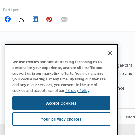
Partager
Footer
TÉLÉCHARGER L’APPLICATION
ASSISTANCE
We use cookies and similar tracking technologies to
Assistance ChargePoint
personalize your experience, analyze site traffic and
Centre d’assistance aux
support us in our marketing efforts. You may change
your cookie settings at any time. By using our website
conducteurs
and any of our services, you consent to the use of
Centre de confiance
cookies and acceptance of our
Privacy Policy
Accept Cookies
|
|
Politique de confidentialité‌
Choix de confidentialité
Infor
Your privacy choices
Restez à jour.
Préférences relatives aux e-mails