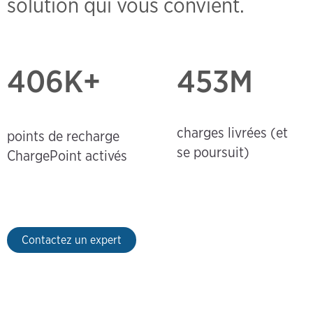
solution qui vous convient.
406
K+
453M
charges livrées (et
points de recharge
se poursuit)
ChargePoint activés
Contactez un expert