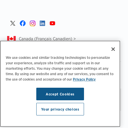
Canada (Français Canadien) >
We use cookies and similar tracking technologies to personalize
your experience, analyze site traffic and support us in our
marketing efforts. You may change your cookie settings at any
|
|
Politique de confidentialité‌
Choix de confidentialité
time. By using our website and any of our services, you consent to
|
|
Informations légales
Déclaration d'accessibilité
Code de
the use of cookies and acceptance of our
Privacy Policy
|
conduite des fournisseurs
CA Forced and Child Labour Report
Accept Cookies
Restez à jour.
Préférences
© 2026 ChargePoint, Inc.
relatives aux e-mails
Tous droits réservés.
Your privacy choices