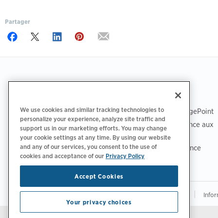
Partager
Footer
TÉLÉCHARGER L’APPLICATION
ASSISTANCE
We use cookies and similar tracking technologies to
Assistance ChargePoint
personalize your experience, analyze site traffic and
Centre d’assistance aux
support us in our marketing efforts. You may change
conducteurs
your cookie settings at any time. By using our website
and any of our services, you consent to the use of
Centre de confiance
cookies and acceptance of our
Privacy Policy
Accept Cookies
|
|
Politique de confidentialité‌
Choix de confidentialité
Infor
Your privacy choices