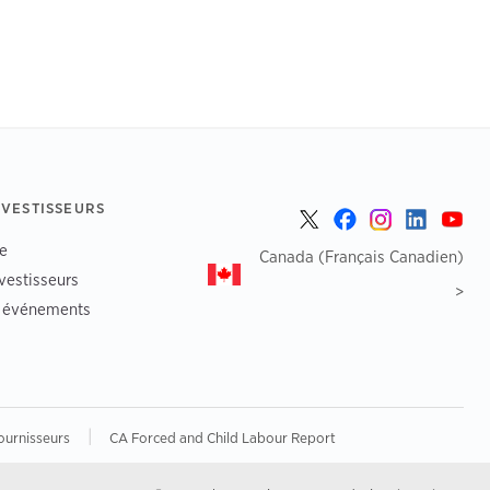
NVESTISSEURS
e
Canada (Français Canadien)
vestisseurs
>
t événements
|
ournisseurs
CA Forced and Child Labour Report