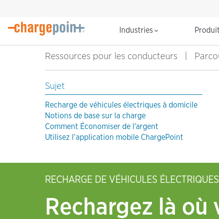
Industries
Produi
Ressources pour les conducteurs
|
Parcou
Sujet
Recharge de véhicules électriques à domicile
Notions de base sur la charge
Comment Économiser de l'argent
Utilisez l’application mobile ChargePoint
RECHARGE DE VÉHICULES ÉLECTRIQUES
Rechargez là où 