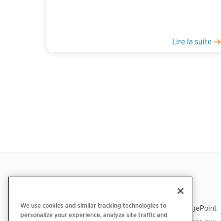
Lire la suite
Pagination
Footer
TÉLÉCHARGER L’APPLICATION
ASSISTANCE
We use cookies and similar tracking technologies to
Assistance ChargePoint
personalize your experience, analyze site traffic and