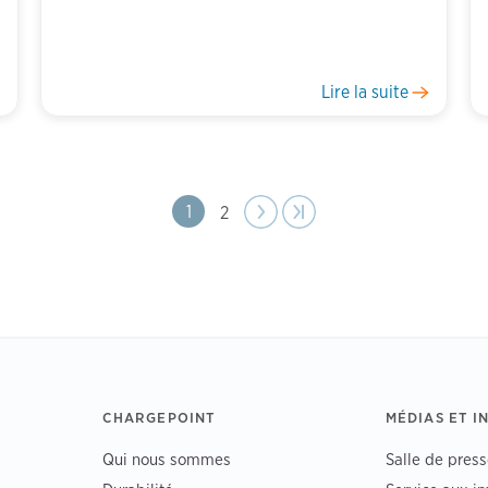
Lire la suite
Next
Next
Last page
Last »
Page
1
Page
2
page
›
CHARGEPOINT
MÉDIAS ET I
Qui nous sommes
Salle de press