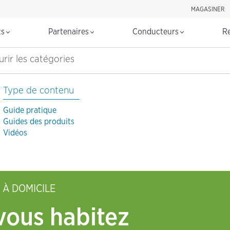
MAGASINER
Rechercher d
ts
Partenaires
Conducteurs
R
rir les catégories
Type de contenu
Guide pratique
Guides des produits
Vidéos
 À DOMICILE
vous habitez