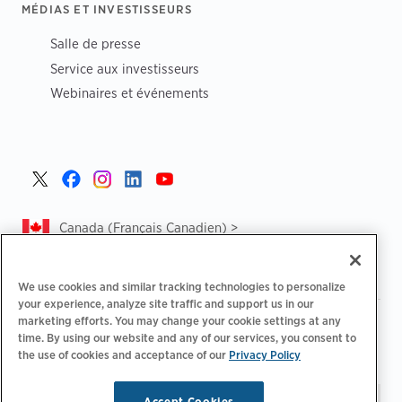
MÉDIAS ET INVESTISSEURS
Salle de presse
Service aux investisseurs
Webinaires et événements
Canada (Français Canadien) >
We use cookies and similar tracking technologies to personalize
your experience, analyze site traffic and support us in our
marketing efforts. You may change your cookie settings at any
|
|
Politique de confidentialité‌
Choix de confidentialité
time. By using our website and any of our services, you consent to
|
|
Informations légales
Déclaration d'accessibilité
Code de
the use of cookies and acceptance of our
Privacy Policy
|
conduite des fournisseurs
CA Forced and Child Labour Report
Accept Cookies