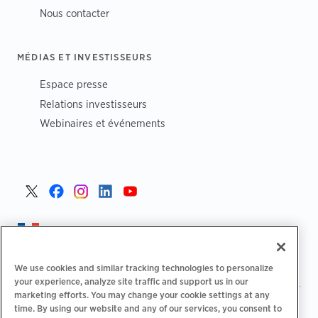
Nous contacter
MÉDIAS ET INVESTISSEURS
Espace presse
Relations investisseurs
Webinaires et événements
France >
We use cookies and similar tracking technologies to personalize
your experience, analyze site traffic and support us in our
marketing efforts. You may change your cookie settings at any
|
Politique de confidentialité
Vos choix de confidentialité
time. By using our website and any of our services, you consent to