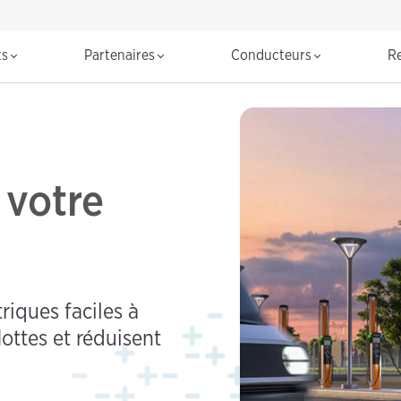
R
ts
Partenaires
Conducteurs
R
 votre
riques faciles à
lottes et réduisent