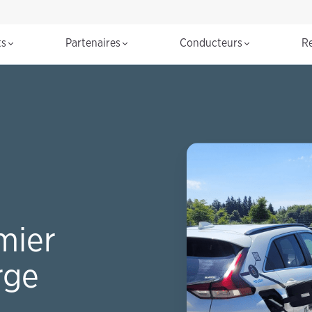
R
ts
Partenaires
Conducteurs
R
mier
rge