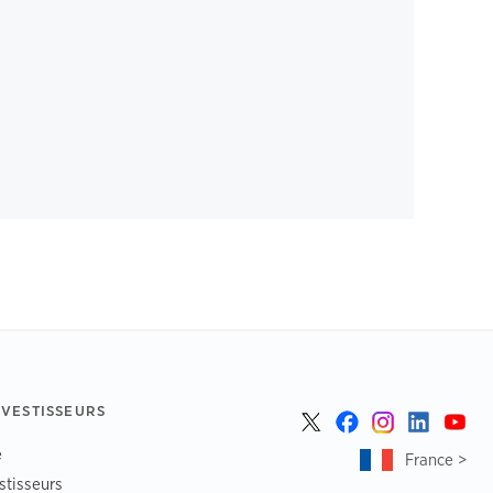
NVESTISSEURS
e
France >
stisseurs