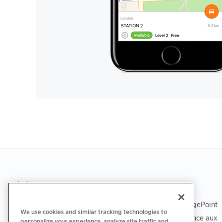
Footer
TÉLÉCHARGEZ L’APPLICATION
ASSISTANCE
Assistance ChargePoint
We use cookies and similar tracking technologies to
Centre d'assistance aux
personalize your experience, analyze site traffic and