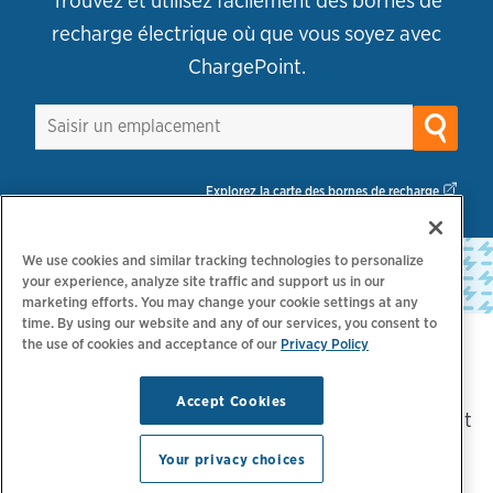
Trouvez et utilisez facilement des bornes de
recharge électrique où que vous soyez avec
ChargePoint.
Explorez la carte des bornes de recharge
We use cookies and similar tracking technologies to personalize
your experience, analyze site traffic and support us in our
marketing efforts. You may change your cookie settings at any
time. By using our website and any of our services, you consent to
the use of cookies and acceptance of our
Privacy Policy
Choisi par les leaders de l'industrie
Accept Cookies
Plus de 5 000 marques comptent sur ChargePoint
pour leurs besoins de recharge de véhicules
Your privacy choices
électriques :