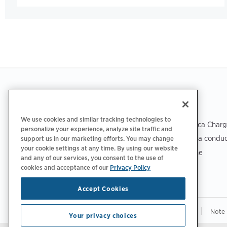
Footer
SCARICA L'APP
ASSISTENZA
We use cookies and similar tracking technologies to
Assistenza tecnica Char
personalize your experience, analyze site traffic and
Centro assistenza conduc
support us in our marketing efforts. You may change
your cookie settings at any time. By using our website
Centro protezione
and any of our services, you consent to the use of
cookies and acceptance of our
Privacy Policy
Accept Cookies
|
|
Informativa sulla privacy
Le tue scelte sulla privacy
Note 
Your privacy choices