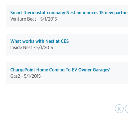
Smart thermostat company Nest announces 15 new partners
Venture Beat -
5/1/2015
What works with Nest at CES
Inside Nest -
5/1/2015
ChargePoint Home Coming To EV Owner Garages'
Gas2 -
5/1/2015
pa
Pagination
First page
Previo
|‹