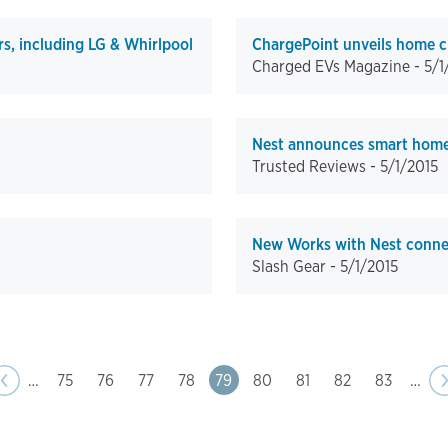
, including LG & Whirlpool
ChargePoint unveils home c
Charged EVs Magazine -
5/1
Nest announces smart home
Trusted Reviews -
5/1/2015
New Works with Nest conne
Slash Gear -
5/1/2015
ge
us
‹‹
…
Page
75
Page
76
Page
77
Page
78
Page
79
Page
80
Page
81
Page
82
Page
83
…
N
›
p