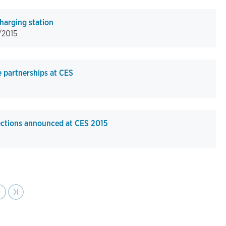
harging station
/2015
 partnerships at CES
ctions announced at CES 2015
ext
›
Last page
›|
age