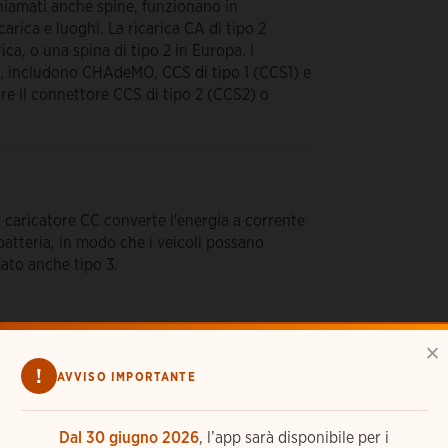
, chiamati anche spine, funzionano in
carica e luoghi. La ricarica CA di tipo 2
ca, o una spina di tipo 2 in Europa. I
ca, includono CHAdeMO, CCS di tipo 1 (CCS1) e
are il connettore CCS di tipo 2 (CCS2) o
l caricatore CC converte l'energia a corrente
 batteria, in modo che i veicoli possano
mato anche tipo 3.
×
C.
!
AVVISO IMPORTANTE
Dal 30 giugno 2026
, l’app sarà disponibile per i