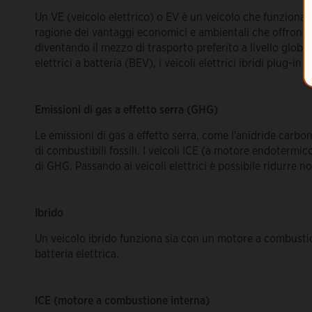
Un VE (veicolo elettrico) o EV è un veicolo che funziona c
ragione dei vantaggi economici e ambientali che offrono, 
diventando il mezzo di trasporto preferito a livello globale. 
elettrici a batteria (BEV), i veicoli elettrici ibridi plug-in (
Emissioni di gas a effetto serra (GHG)
Le emissioni di gas a effetto serra, come l'anidride carbo
di combustibili fossili. I veicoli ICE (a motore endotermic
di GHG. Passando ai veicoli elettrici è possibile ridurre n
Ibrido
Un veicolo ibrido funziona sia con un motore a combusti
batteria elettrica.
ICE (motore a combustione interna)