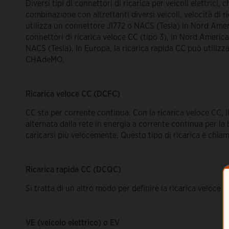
Diversi tipi di connettori di ricarica per veicoli elettrici
combinazione con altrettanti diversi veicoli, velocità di ri
utilizza un connettore J1772 o NACS (Tesla) in Nord Ameri
connettori di ricarica veloce CC (tipo 3), in Nord Ameri
NACS (Tesla). In Europa, la ricarica rapida CC può utilizz
CHAdeMO.
Ricarica veloce CC (DCFC)
CC sta per corrente continua. Con la ricarica veloce CC, i
alternata dalla rete in energia a corrente continua per la
caricarsi più velocemente. Questo tipo di ricarica è chia
Ricarica rapida CC (DCQC)
Si tratta di un altro modo per definire la ricarica veloce C
VE (veicolo elettrico) o EV