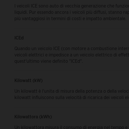
I veicoli ICE sono auto di vecchia generazione che funzion
liquidi. Pur essendo ancora i veicoli più diffusi, stanno ra
più vantaggiosi in termini di costi e impatto ambientale.
ICEd
Quando un veicolo ICE (con motore a combustione interna
veicoli elettrici e impedisce a un veicolo elettrico di effe
quest'ultimo viene definito "ICEd".
Kilowatt (kW)
Un kilowatt è l'unita di misura della potenza o della veloci
kilowatt influiscono sulla velocità di ricarica dei veicoli ele
Kilowattora (kWh)
Un kilowattora misura il consumo di energia nel tempo e v