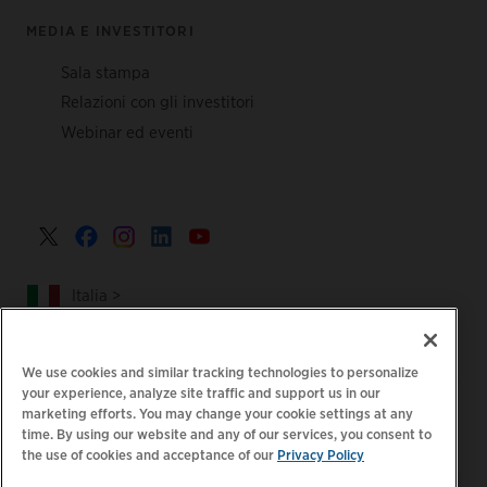
MEDIA E INVESTITORI
Sala stampa
Relazioni con gli investitori
Webinar ed eventi
Italia >
We use cookies and similar tracking technologies to personalize
your experience, analyze site traffic and support us in our
|
|
Informativa sulla privacy
Le tue scelte sulla privacy
marketing efforts. You may change your cookie settings at any
time. By using our website and any of our services, you consent to
|
|
Note legali
Dichiarazione sull'accessibilità
Codice di
the use of cookies and acceptance of our
Privacy Policy
|
condotta dei fornitori
Informazioni EPR