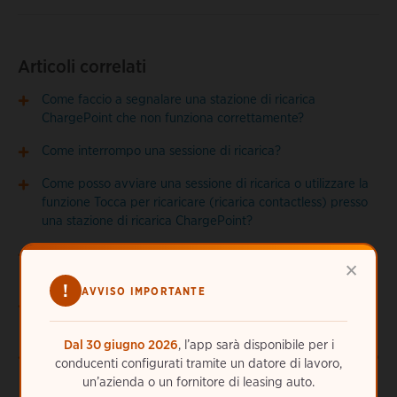
Articoli correlati
Come faccio a segnalare una stazione di ricarica
ChargePoint che non funziona correttamente?
Come interrompo una sessione di ricarica?
Come posso avviare una sessione di ricarica o utilizzare la
funzione Tocca per ricaricare (ricarica contactless) presso
una stazione di ricarica ChargePoint?
Come posso avviare una sessione di ricarica presso una
×
stazione ChargePoint senza schermo?
!
AVVISO IMPORTANTE
Come posso effettuare una ricarica presso la stazione di un
partner in roaming?
Dal 30 giugno 2026
, l’app sarà disponibile per i
Ho appena ricevuto il seguente avviso: "Il veicolo collegato
conducenti configurati tramite un datore di lavoro,
sta assorbendo pochissima energia e potrebbe essere
un’azienda o un fornitore di leasing auto.
completamente carico". Cosa significa?