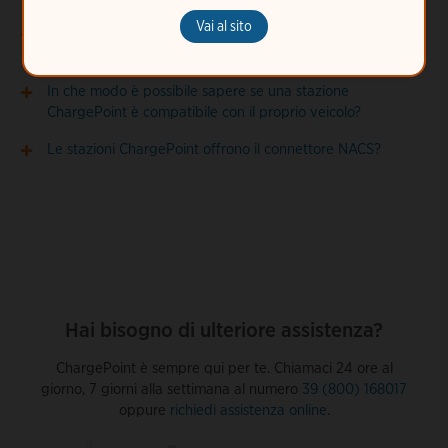
Vai al sito
In che modo è possibile ricaricare una Tesla presso le
stazioni ChargePoint?
In che modo è possibile sapere se una stazione
ChargePoint è compatibile con il proprio veicolo?
Le stazioni ChargePoint offrono il connettore NACS?
Hai bisogno di ulteriore assistenza?
ChargePoint è sempre qui per te. Chiamaci 24 ore al
giorno, 7 giorni alla settimana al numero
39 (800) 168017
oppure
richiedi assistenza online
.