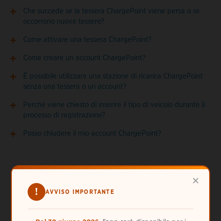
Che succede se la tessera ChargePoint viene persa o se
occorrono nuove tessere?
Come attivare una tessera ChargePoint?
Come creare un account ChargePoint?
È possibile utilizzare una stazione di ricarica ChargePoint
senza una tessera o un account?
Perché viene chiesto di inserire il tipo di veicolo durante il
processo di registrazione?
Posso chiudere il mio account ChargePoint?
×
!
AVVISO IMPORTANTE