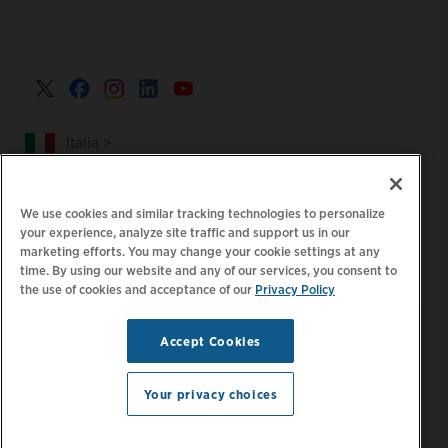
Italia >
We use cookies and similar tracking technologies to personalize
your experience, analyze site traffic and support us in our
|
|
Informativa sulla privacy
Le tue scelte sulla privacy
marketing efforts. You may change your cookie settings at any
time. By using our website and any of our services, you consent to
|
|
Note legali
Dichiarazione sull'accessibilità
Codice di
the use of cookies and acceptance of our
Privacy Policy
|
condotta dei fornitori
Informazioni EPR
Tieniti aggiornato.
© 2026 ChargePoint, Inc.
Accept Cookies
Gestisci preferenze e-
Tutti i diritti riservati.
mail
Your privacy choices