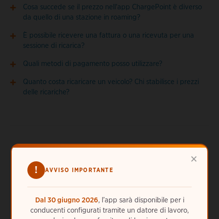
Cosa succede se il prezzo nell'app ChargePoint è diverso
da quello di una stazione in roaming?
È possibile ricevere una fattura o una ricevuta per una
sessione di ricarica?
Quali metodi di pagamento posso utilizzare?
Quanto costa ricaricare un veicolo? Chi stabilisce i prezzi
delle ricariche?
×
!
AVVISO IMPORTANTE
Hai bisogno di ulteriore assistenza?
ChargePoint è sempre qui per te. Chiamaci 24 ore al
Dal 30 giugno 2026
, l’app sarà disponibile per i
giorno, 7 giorni alla settimana al numero
39 (800) 168017
conducenti configurati tramite un datore di lavoro,