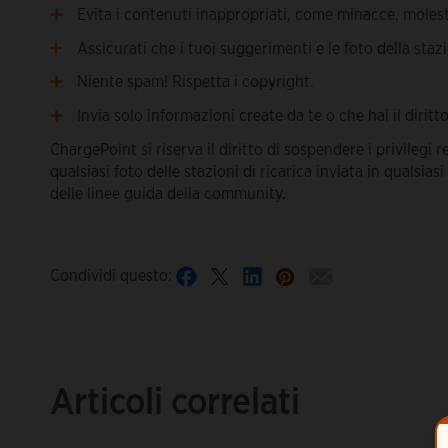
Evita i contenuti inappropriati, come minacce, molest
Assicurati che i tuoi suggerimenti e le foto della stazi
Niente spam! Rispetta i copyright.
Invia solo informazioni create da te o che hai il diritto
ChargePoint si riserva il diritto di sospendere i privilegi 
qualsiasi foto delle stazioni di ricarica inviata in quals
delle linee guida della community.
Condividi questo:
Articoli correlati