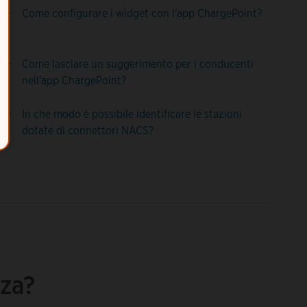
Come configurare i widget con l'app ChargePoint?
Come lasciare un suggerimento per i conducenti
nell'app ChargePoint?
In che modo è possibile identificare le stazioni
dotate di connettori NACS?
nza?