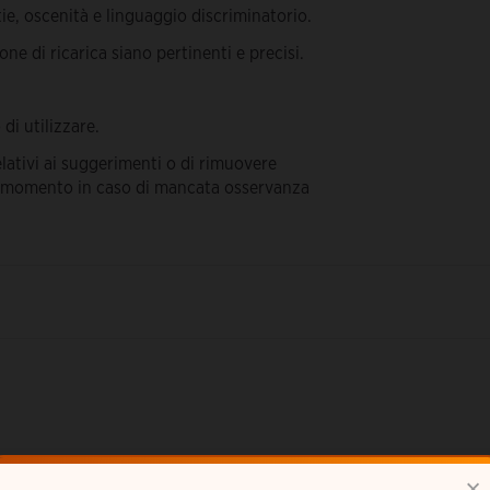
ie, oscenità e linguaggio discriminatorio.
one di ricarica siano pertinenti e precisi.
 di utilizzare.
relativi ai suggerimenti o di rimuovere
iasi momento in caso di mancata osservanza
×