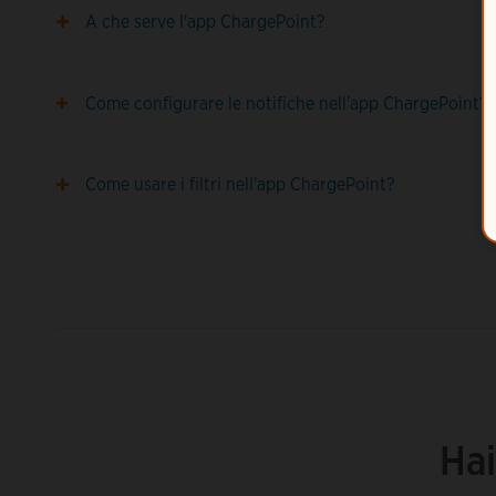
A che serve l'app ChargePoint?
Come configurare le notifiche nell'app ChargePoint?
Come usare i filtri nell'app ChargePoint?
Hai