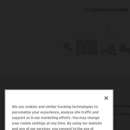
ChargePoint è sempre q
Footer
SCARICA L'APP
ASSISTENZA
Assistenza tecnica Char
We use cookies and similar tracking technologies to
personalize your experience, analyze site traffic and
Centro assistenza conduc
support us in our marketing efforts. You may change
Centro protezione
your cookie settings at any time. By using our website
and any of our services, you consent to the use of