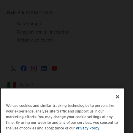
MEDIA E INVESTITORI
Sala stampa
Relazioni con gli investitori
Webinar ed eventi
Italia >
We use cookies and similar tracking technologies to personalize
your experience, analyze site traffic and support us in our
|
|
Informativa sulla privacy
Le tue scelte sulla privacy
marketing efforts. You may change your cookie settings at any
time. By using our website and any of our services, you consent to
|
|
Note legali
Dichiarazione sull'accessibilità
Codice di
the use of cookies and acceptance of our
Privacy Policy
|
condotta dei fornitori
Informazioni EPR