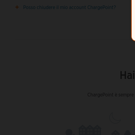
Posso chiudere il mio account ChargePoint?
Hai
ChargePoint è sempre q