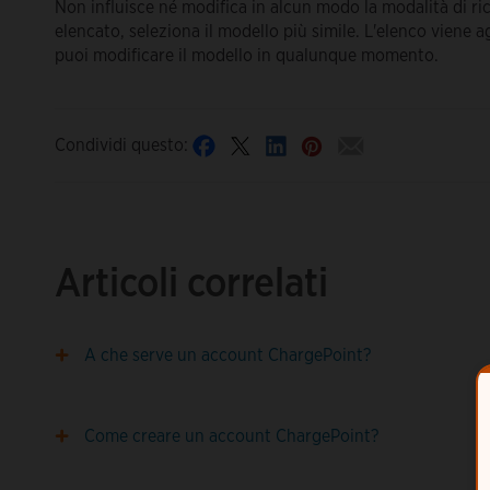
Non influisce né modifica in alcun modo la modalità di ric
elencato, seleziona il modello più simile. L'elenco viene
puoi modificare il modello in qualunque momento.
Condividi questo:
Articoli correlati
A che serve un account ChargePoint?
Come creare un account ChargePoint?