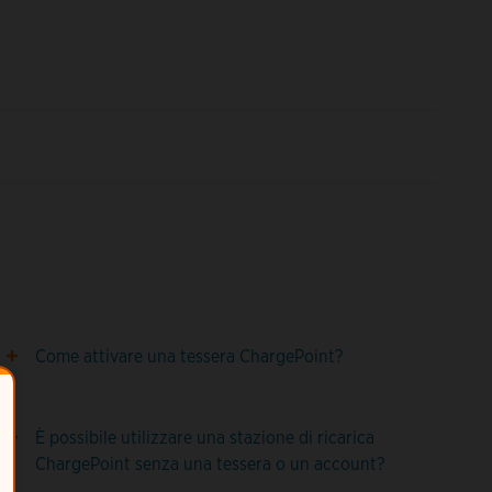
Come attivare una tessera ChargePoint?
È possibile utilizzare una stazione di ricarica
ChargePoint senza una tessera o un account?