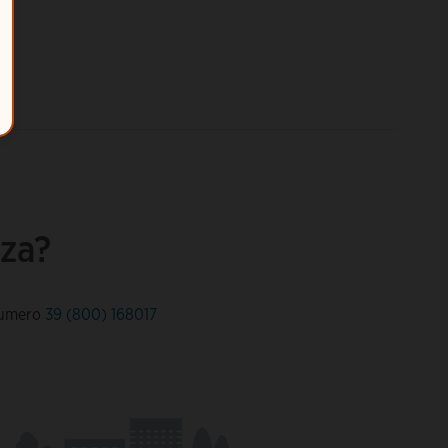
nza?
 numero
39 (800) 168017