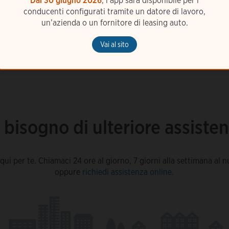
Dal 30 giugno 2026
, l’app sarà disponibile per i
conducenti configurati tramite un datore di lavoro,
un’azienda o un fornitore di leasing auto.
Vai al sito
 bisogno di ulteriore assiste
ui per te. Chiamaci 24 ore al giorno, 7 giorni alla settimana al
oppure
richiedi assistenza online
.