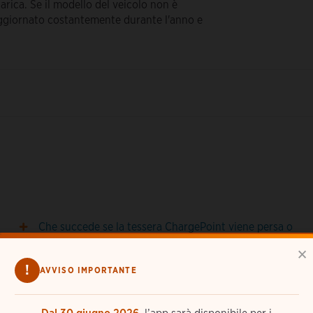
arica. Se il modello del veicolo non è
 aggiornato costantemente durante l'anno e
Che succede se la tessera ChargePoint viene persa o
se occorrono nuove tessere?
×
!
AVVISO IMPORTANTE
Come richiedere una tessera ChargePoint?