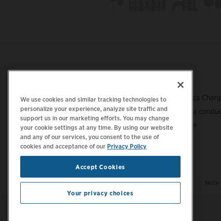
Footer
SCARICA L'APP
ASSISTENZA
Assistenza tecnica Char
We use cookies and similar tracking technologies to
personalize your experience, analyze site traffic and
Centro assistenza conduc
support us in our marketing efforts. You may change
Centro protezione
your cookie settings at any time. By using our website
and any of our services, you consent to the use of
cookies and acceptance of our
Privacy Policy
Accept Cookies
|
|
Informativa sulla privacy
Le tue scelte sulla privacy
Note 
Your privacy choices
Tieniti aggiornato.
Gestisci preferenze e-mail