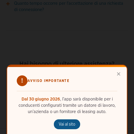
Quanto tempo occorre per l'accettazione di una richiesta
di connessione?
Hai bisogno di ulteriore assistenza?
×
ChargePoint è sempre qui per te. Chiamaci 24 ore al
!
AVVISO IMPORTANTE
giorno, 7 giorni alla settimana al numero
39 (800) 168017
oppure
richiedi assistenza online
.
Dal 30 giugno 2026
, l’app sarà disponibile per i
conducenti configurati tramite un datore di lavoro,
un’azienda o un fornitore di leasing auto.
Vai al sito